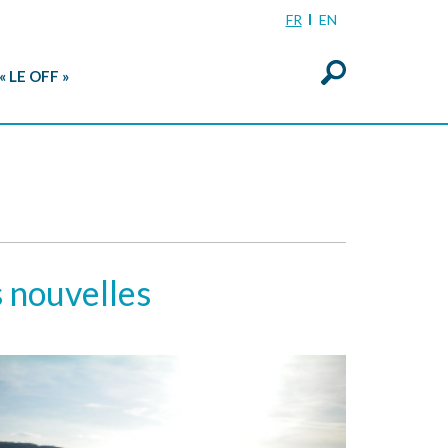
FR
EN
« LE OFF »
s nouvelles