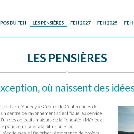
POS DU FEH
LES PENSIÈRES
FEH 2027
FEH 2025
FEH 
LES PENSIÈRES
exception, où naissent des idée
ives du Lac d’Annecy, le Centre de Conférences des
 un centre de rayonnement scientifique, au service
à l’un des objectifs majeurs de la Fondation Mérieux :
e pour contribuer à la diffusion et au
nfectieuses, et favoriser l’émergence de projets