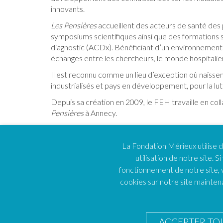
innovants.
Les Pensières
accueillent des acteurs de santé de
symposiums scientifiques ainsi que des formations s
diagnostic (ACDx). Bénéficiant d’un environnement p
échanges entre les chercheurs, le monde hospitalier, l
Il est reconnu comme un lieu d’exception où naissen
industrialisés et pays en développement, pour la lut
Depuis sa création en 2009, le FEH travaille en co
Pensières
à Annecy.
La Fondation Mérieux utilise d
utilisation de notre site.
fonctionnement de notre site, 
cookies sur notre site maintena
FEH
ACCEPTER TOU