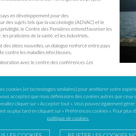
s pays en développement pour des
ur des sujets tels que la vaccinologie (ADVAC) et le
rivilégié, le Centre des Pensières entend favoriser les
es praticiens de la santé, et les industriels.
t des idées nouvelles, un dialogue renforcé entre pays
te contre les maladies infectieuses.
llaboration avec le centre des conférences
Les
HAUT DE PAGE
es cookies (et technologies similaires) pour améliorer votre expéri
 Si vous acceptez que nous définissions des cookies autres que ceux
veuillez cliquer sur « Accepter tout ». Vous pouvez également gére
nt ou plus tard en cliquant sur « Préférences cookies ». Pour plus d
politique de cookies.
Coordinatrice du FEH
C
S LES COOKIES
REJETER LES COOKIES N